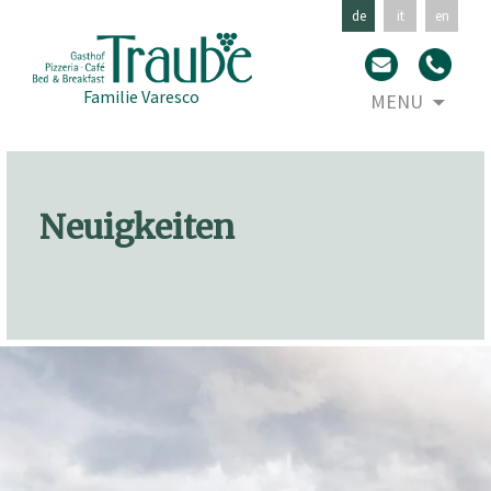
de
it
en
Skip
Familie Varesco
MENU
to
con
Neuigkeiten