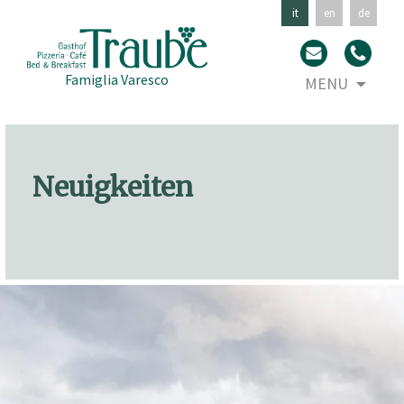
it
en
de
Skip
Famiglia Varesco
MENU
to
con
Neuigkeiten