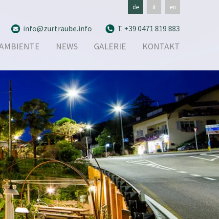
de
it
en
info@zurtraube.info
T. +39 0471 819 883
AMBIENTE
NEWS
GALERIE
KONTAKT
ANFRAGE