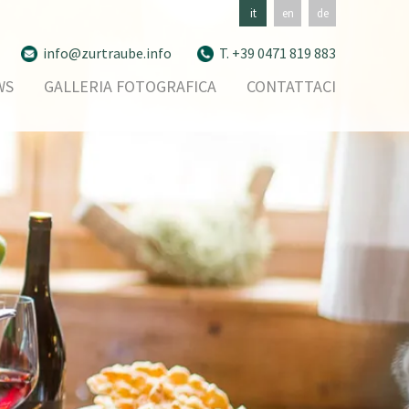
it
en
de
info@zurtraube.info
T. +39 0471 819 883
WS
GALLERIA FOTOGRAFICA
CONTATTACI
RICHIEDI
INFORMAZIONI